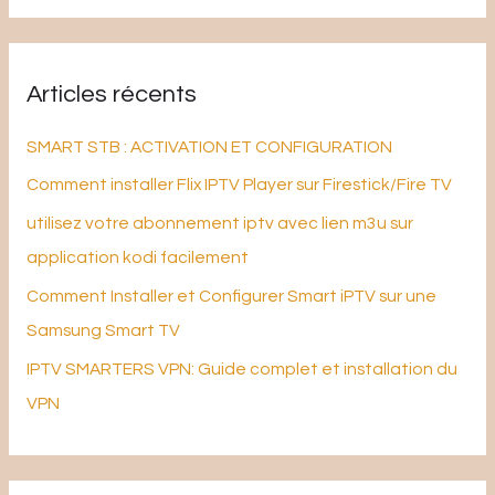
c
h
Articles récents
e
r
SMART STB : ACTIVATION ET CONFIGURATION
c
Comment installer Flix IPTV Player sur Firestick/Fire TV
h
utilisez votre abonnement iptv avec lien m3u sur
e
application kodi facilement
r
Comment Installer et Configurer Smart iPTV sur une
Samsung Smart TV
:
IPTV SMARTERS VPN: Guide complet et installation du
VPN