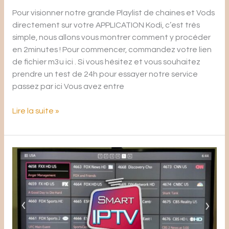
Pour visionner notre grande Playlist de chaines et Vods
directement sur votre APPLICATION Kodi, c’est très
simple, nous allons vous montrer comment y procéder
en 2minutes ! Pour commencer, commandez votre lien
de fichier m3u ici . Si vous hésitez et vous souhaitez
prendre un test de 24h pour essayer notre service
passez par ici Vous avez entre
Lire la suite »
Comment
Installer
et
Configurer
Smart
iPTV
sur