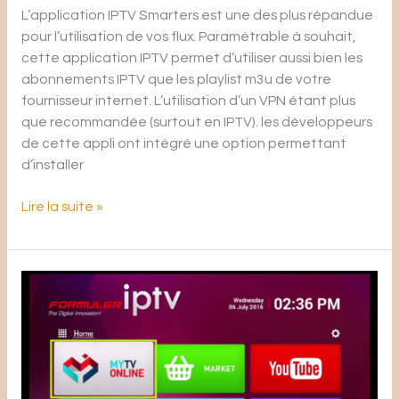
L’application IPTV Smarters est une des plus répandue
pour l’utilisation de vos flux. Paramétrable à souhait,
cette application IPTV permet d’utiliser aussi bien les
abonnements IPTV que les playlist m3u de votre
fournisseur internet. L’utilisation d’un VPN étant plus
que recommandée (surtout en IPTV). les développeurs
de cette appli ont intégré une option permettant
d’installer
Lire la suite »
Comment
installer
l’IPTV
sur
l’application
MyTvOnline