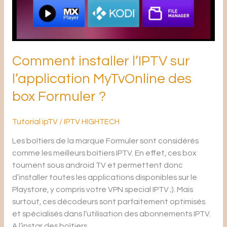
des
box
Formuler
?
Comment installer l’IPTV sur
l’application MyTvOnline des
box Formuler ?
Tutorial ipTV
/
IPTV HIGHTECH
Les boîtiers de la marque Formuler sont considérés
comme les meilleurs boîtiers IPTV. En effet, ces box
tournent sous android TV et permettent donc
d’installer toutes les applications disponibles sur le
Playstore, y compris votre VPN special IPTV ;). Mais
surtout, ces décodeurs sont parfaitement optimisés
et spécialisés dans l’utilisation des abonnements IPTV.
A l’instar des boîtiers