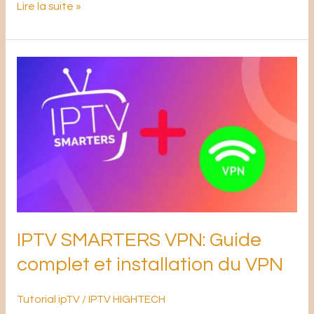
Lire la suite »
IPTV
SMARTERS
VPN:
Guide
complet
et
installation
du
VPN
IPTV SMARTERS VPN: Guide
complet et installation du VPN
Tutorial ipTV
/
IPTV HIGHTECH