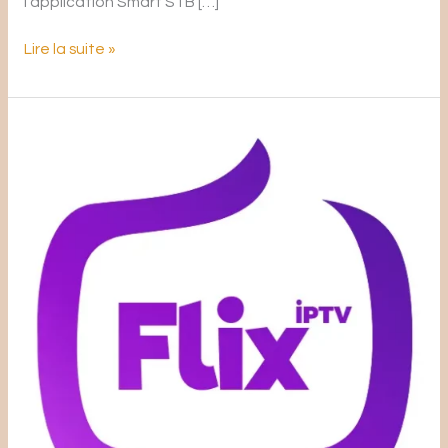
l’application Smart STB […]
Lire la suite »
Comment
installer
Flix
IPTV
Player
sur
Firestick/Fire
TV