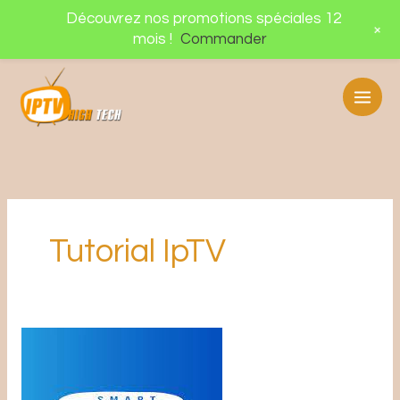
Aller
Découvrez nos promotions spéciales 12
+
au
mois !
Commander
contenu
Tutorial IpTV
SMART
STB
: