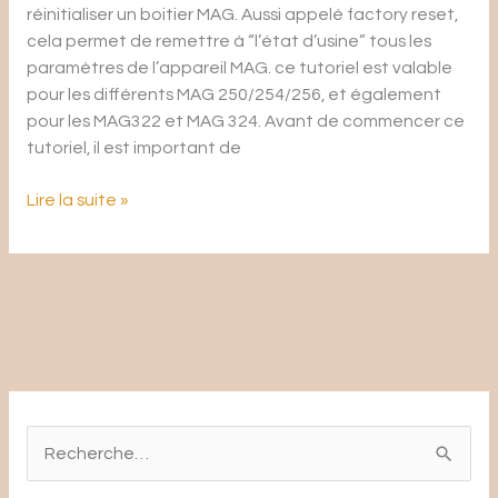
réinitialiser un boitier MAG. Aussi appelé factory reset,
cela permet de remettre à “l’état d’usine” tous les
paramètres de l’appareil MAG. ce tutoriel est valable
pour les différents MAG 250/254/256, et également
pour les MAG322 et MAG 324. Avant de commencer ce
tutoriel, il est important de
Lire la suite »
R
e