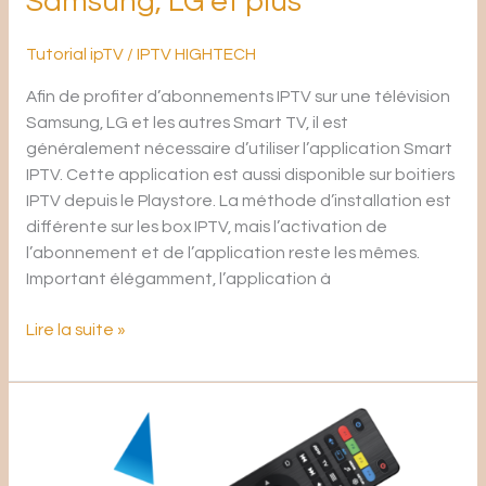
Samsung, LG et plus
Tutorial ipTV
/
IPTV HIGHTECH
Afin de profiter d’abonnements IPTV sur une télévision
Samsung, LG et les autres Smart TV, il est
généralement nécessaire d’utiliser l’application Smart
IPTV. Cette application est aussi disponible sur boitiers
IPTV depuis le Playstore. La méthode d’installation est
différente sur les box IPTV, mais l’activation de
l’abonnement et de l’application reste les mêmes.
Important élégamment, l’application à
Lire la suite »
Comment
faire
un