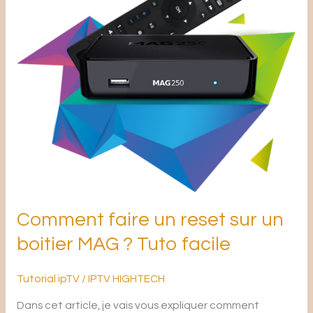
reset
sur
un
boitier
MAG
?
Tuto
facile
Comment faire un reset sur un
boitier MAG ? Tuto facile
Tutorial ipTV
/
IPTV HIGHTECH
Dans cet article, je vais vous expliquer comment