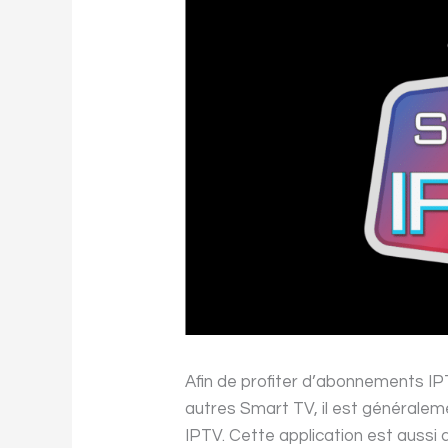
Afin de profiter d’abonnements IP
autres Smart TV, il est généraleme
IPTV. Cette application est aussi 