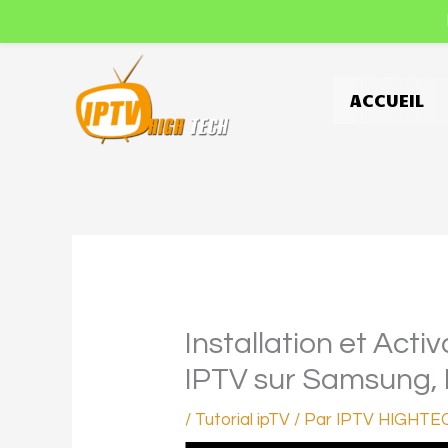
Aller
au
contenu
ACCUEIL
Installation et Acti
IPTV sur Samsung, 
/
Tutorial ipTV
/ Par
IPTV HIGHTE