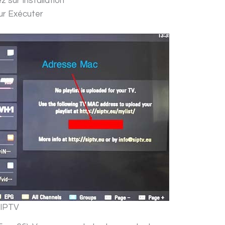
z sur Installation
sur Exécuter
 IPTV