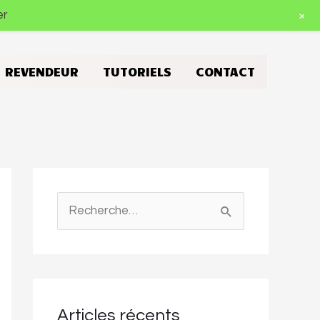
+
er
E REVENDEUR
TUTORIELS
CONTACT
R
e
c
h
e
Articles récents