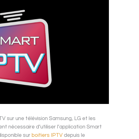
TV sur une télévision Samsung, LG et les
nt nécessaire d’utiliser l’application Smart
disponible sur
boitiers IPTV
depuis le