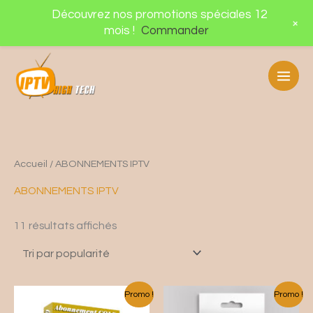
Aller
Découvrez nos promotions spéciales 12
+
au
mois !
Commander
contenu
Trié
Accueil
/ ABONNEMENTS IPTV
par
popularité
ABONNEMENTS IPTV
11 résultats affichés
Le
Le
Le
Le
Promo !
Promo !
prix
prix
prix
prix