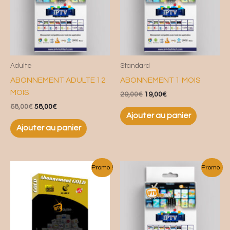
Adulte
Standard
ABONNEMENT ADULTE 12
ABONNEMENT 1 MOIS
MOIS
29,00
€
19,00
€
68,00
€
58,00
€
Ajouter au panier
Ajouter au panier
Le
Le
Le
Le
Promo !
Promo !
prix
prix
prix
prix
initial
actuel
initial
actuel
était :
est :
était :
est :
15,00€.
10,00€.
39,00€.
33,00€.