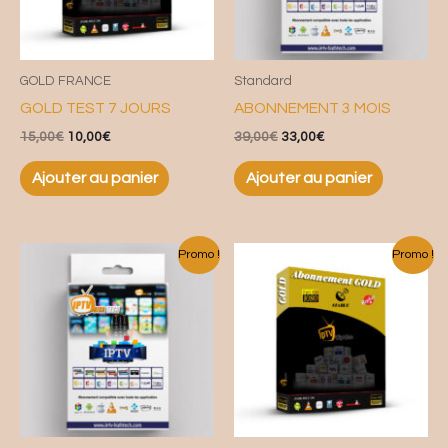
GOLD FRANCE
Standard
GOLD TEST 7 JOURS
ABONNEMENT 3 MOIS
15,00
€
10,00
€
39,00
€
33,00
€
Ajouter au panier
Ajouter au panier
Le
Le
Le
Le
Promo !
Promo !
prix
prix
prix
prix
initial
actuel
initial
actuel
était :
est :
était :
est :
49,00€.
44,00€.
20,00€.
15,00€.