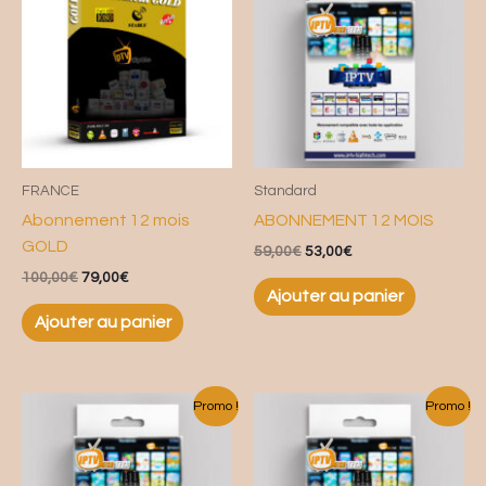
initial
actuel
initial
actuel
était :
est :
était :
est :
100,00€.
79,00€.
59,00€.
53,00€.
FRANCE
Standard
Abonnement 12 mois
ABONNEMENT 12 MOIS
GOLD
59,00
€
53,00
€
100,00
€
79,00
€
Ajouter au panier
Ajouter au panier
Le
Le
Le
Le
Promo !
Promo !
prix
prix
prix
prix
initial
actuel
initial
actuel
était :
est :
était :
est :
68,00€.
58,00€.
29,00€.
19,00€.