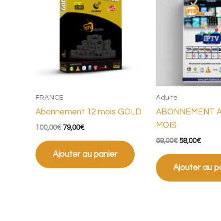
était :
est :
était :
est :
100,00€.
79,00€.
68,00€.
58,00€
FRANCE
Adulte
Abonnement 12 mois GOLD
ABONNEMENT A
MOIS
100,00
€
79,00
€
68,00
€
58,00
€
Ajouter au panier
Ajouter au p