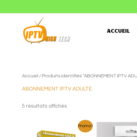
Aller
au
contenu
ACCUEIL
Trié
Accueil
/ Produits identifiés “ABONNEMENT IPTV AD
par
popularité
ABONNEMENT IPTV ADULTE
5 résultats affichés
Le
Le
Le
Le
Promo !
prix
prix
prix
prix
initial
actuel
initial
actue